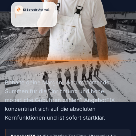
KI Sprach-Aufmaß
"Angebot für Kunde
Müller.
|
Behalte deine Margen! Warum horrende
Summen für die Einrichtung und hohe
monatliche Gebühren zahlen? AngebotFIX
konzentriert sich auf die absoluten
Kernfunktionen und ist sofort startklar.