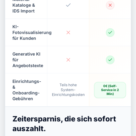
Kataloge &
IDS Import
KI-
Fotovisualisierung
für Kunden
Generative KI
für
Angebotstexte
Einrichtungs-
Teils hohe
0€ (Self-
&
System-
Service in 2
Onboarding-
Min)
Einrichtungskosten
Gebühren
Zeitersparnis, die sich sofort
auszahlt.