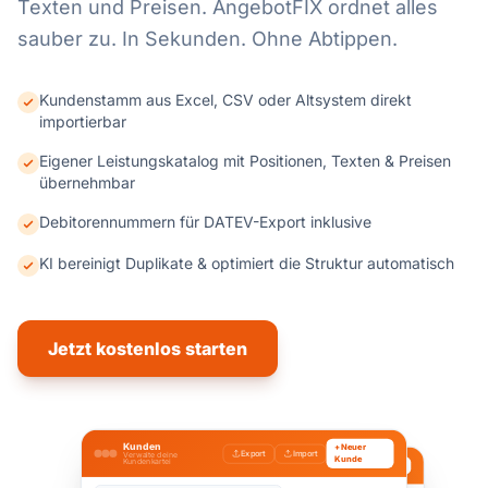
Texten und Preisen. AngebotFIX ordnet alles
sauber zu. In Sekunden. Ohne Abtippen.
Kundenstamm aus Excel, CSV oder Altsystem direkt
importierbar
Eigener Leistungskatalog mit Positionen, Texten & Preisen
übernehmbar
Debitorennummern für DATEV-Export inklusive
KI bereinigt Duplikate & optimiert die Struktur automatisch
Jetzt kostenlos starten
Kunden
+ Neuer
Export
Import
Verwalte deine
Kunde
Leistungskatalog
Kundenkartei
Optimieren
+ Neu
Verwalte deine Standard-Leistungen