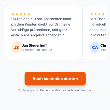
"Durch den KI-Foto-Assistenten kann
"Als Tischler
ich dem Kunden direkt vor Ort meine
individuelle
Vorschläge präsentieren, und ganz
kennt meinen
einfach ans Angebot anhängen!"
in Minuten fe
Jan Stegerhoff
Chris
JS
CA
Malerbetrieb · Borken
Tischl
Auch kostenlos starten
30 Tage gratis · Keine Kreditkarte · Jederzeit kündbar