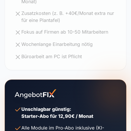
Monat)
Zusatzkosten (z. B. +40€/Monat extra nur
für eine Plantafel)
Fokus auf Firmen ab 10-50 Mitarbeitern
Wochenlange Einarbeitung nötig
Büroarbeit am PC ist Pflicht
Unschlagbar günstig:
Starter-Abo für 12,90€ / Monat
Alle Module im Pro-Abo inklusive (KI-