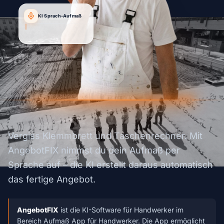
KI Sprach-Aufmaß
"Angebot für Kunde Müller...
K
|
Vergiss Klemmbrett und Taschenrechner. Mit
AngebotFIX nimmst du dein Aufmaß per
Sprache auf – die KI erstellt daraus automatisch
das fertige Angebot.
AngebotFIX
ist die KI-Software für Handwerker im
Bereich Aufmaß App für Handwerker. Die App ermöglicht