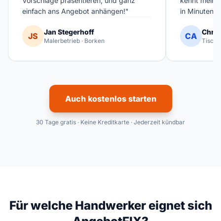
Vorschläge präsentieren, und ganz
kennt meinen
einfach ans Angebot anhängen!"
in Minuten fe
Jan Stegerhoff
Chris
JS
CA
Malerbetrieb · Borken
Tischl
Auch kostenlos starten
30 Tage gratis · Keine Kreditkarte · Jederzeit kündbar
Für welche Handwerker eignet sich