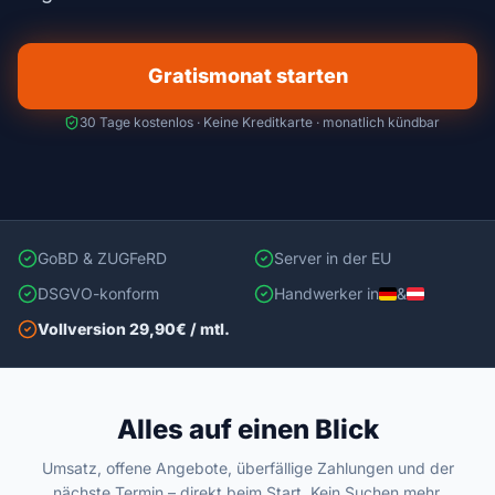
Gratismonat starten
30 Tage kostenlos · Keine Kreditkarte · monatlich kündbar
GoBD & ZUGFeRD
Server in der EU
DSGVO-konform
Handwerker in
&
Vollversion 29,90€ / mtl.
Alles auf einen Blick
Umsatz, offene Angebote, überfällige Zahlungen und der
nächste Termin – direkt beim Start. Kein Suchen mehr.