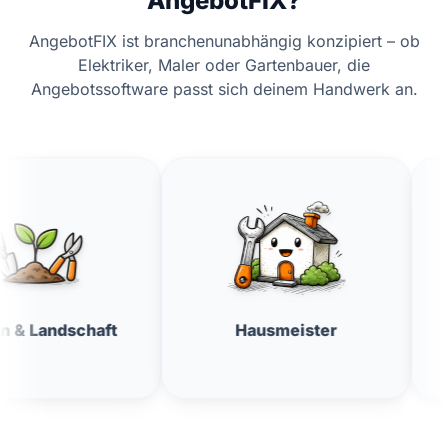
AngebotFIX?
AngebotFIX ist branchenunabhängig konzipiert – ob
Elektriker, Maler oder Gartenbauer, die
Angebotssoftware passt sich deinem Handwerk an.
t
Hausmeister
Fensterrei