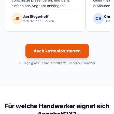
Vorschläge präsentieren, und ganz
kennt meinen
einfach ans Angebot anhängen!"
in Minuten fe
Jan Stegerhoff
Chris
JS
CA
Malerbetrieb · Borken
Tischl
Auch kostenlos starten
30 Tage gratis · Keine Kreditkarte · Jederzeit kündbar
Für welche Handwerker eignet sich