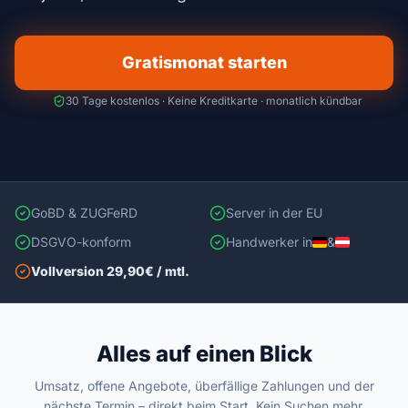
Gratismonat starten
30 Tage kostenlos · Keine Kreditkarte · monatlich kündbar
GoBD & ZUGFeRD
Server in der EU
DSGVO-konform
Handwerker in
&
Vollversion 29,90€ / mtl.
Alles auf einen Blick
Umsatz, offene Angebote, überfällige Zahlungen und der
nächste Termin – direkt beim Start. Kein Suchen mehr.