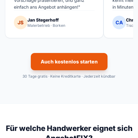
Vorschläge präsentieren, und ganz
kennt meinen
einfach ans Angebot anhängen!"
in Minuten fe
Jan Stegerhoff
Chris
JS
CA
Malerbetrieb · Borken
Tischl
Auch kostenlos starten
30 Tage gratis · Keine Kreditkarte · Jederzeit kündbar
Für welche Handwerker eignet sich