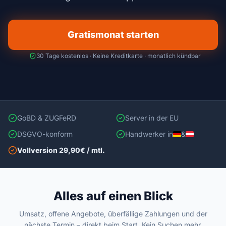
Gratismonat starten
30 Tage kostenlos · Keine Kreditkarte · monatlich kündbar
GoBD & ZUGFeRD
Server in der EU
DSGVO-konform
Handwerker in
&
Vollversion 29,90€ / mtl.
Alles auf einen Blick
Umsatz, offene Angebote, überfällige Zahlungen und der
nächste Termin – direkt beim Start. Kein Suchen mehr.