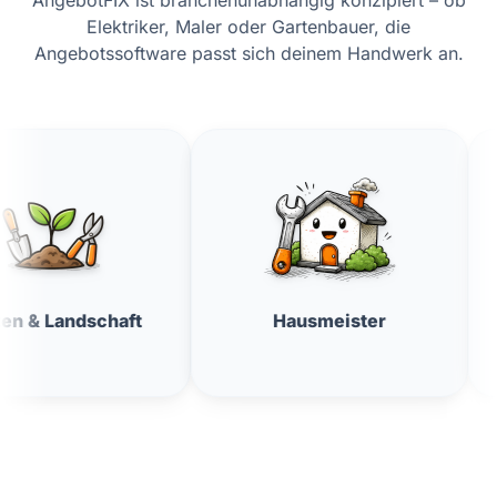
AngebotFIX ist branchenunabhängig konzipiert – ob
Elektriker, Maler oder Gartenbauer, die
Angebotssoftware passt sich deinem Handwerk an.
aft
Hausmeister
Fensterre