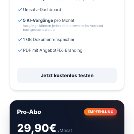
Umsatz-Dashboard
5 KI-Vorgänge
pro Monat
Vorgänge können jederzeit blockweise im Account
nachgebucht werden.
1 GB Dokumentenspeicher
PDF mit AngebotFIX-Branding
Jetzt kostenlos testen
Pro-Abo
EMPFEHLUNG
29,90€
/Monat