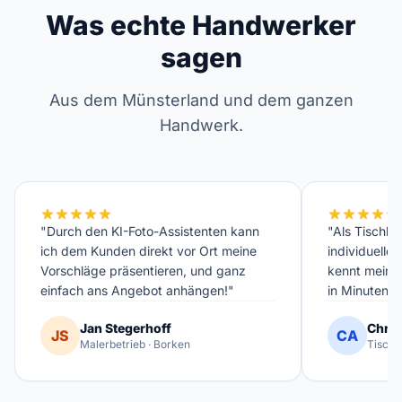
Was echte Handwerker
sagen
Aus dem Münsterland und dem ganzen
Handwerk.
"Durch den KI-Foto-Assistenten kann
"Als Tischler
ich dem Kunden direkt vor Ort meine
individuelle
Vorschläge präsentieren, und ganz
kennt meinen
einfach ans Angebot anhängen!"
in Minuten fe
Jan Stegerhoff
Chris
JS
CA
Malerbetrieb · Borken
Tischl