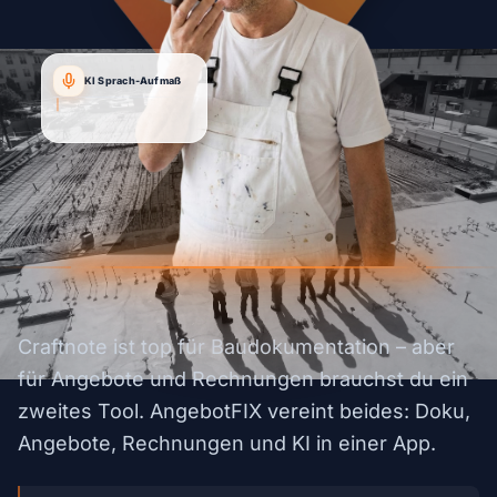
KI Sprach-Aufmaß
"Angebot für Kunde Müller...
Komp
|
Craftnote ist top für Baudokumentation – aber
für Angebote und Rechnungen brauchst du ein
zweites Tool. AngebotFIX vereint beides: Doku,
Angebote, Rechnungen und KI in einer App.