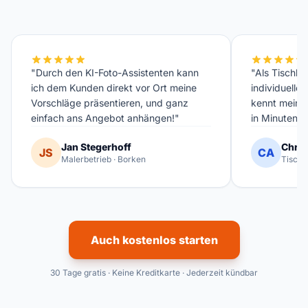
"Durch den KI-Foto-Assistenten kann
"Als Tischler
ich dem Kunden direkt vor Ort meine
individuelle
Vorschläge präsentieren, und ganz
kennt meinen
einfach ans Angebot anhängen!"
in Minuten fe
Jan Stegerhoff
Chris
JS
CA
Malerbetrieb · Borken
Tischl
Auch kostenlos starten
30 Tage gratis · Keine Kreditkarte · Jederzeit kündbar