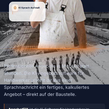
KI Sprach-Aufmaß
"Angebot für Kunde Müller...
Komple
|
Professionelle Angebote in Minuten statt
Stunden. Die KI-Angebotssoftware für
Handwerker erstellt dir aus einer
Sprachnachricht ein fertiges, kalkuliertes
Angebot – direkt auf der Baustelle.