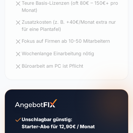
Teure Basis-Lizenzen (oft 80€ – 150€+ pro
Monat)
Zusatzkosten (z. B. +40€/Monat extra nur
für eine Plantafel)
Fokus auf Firmen ab 10-50 Mitarbeitern
Wochenlange Einarbeitung nötig
Büroarbeit am PC ist Pflicht
Unschlagbar günstig:
Starter-Abo für 12,90€ / Monat