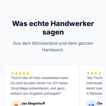
Was echte Handwerker
sagen
Aus dem Münsterland und dem ganzen
Handwerk.
"Durch den KI-Foto-Assistenten kann
"Als Tischler
ich dem Kunden direkt vor Ort meine
individuelle
Vorschläge präsentieren, und ganz
kennt meinen
einfach ans Angebot anhängen!"
in Minuten fe
Jan Stegerhoff
Chris
JS
CA