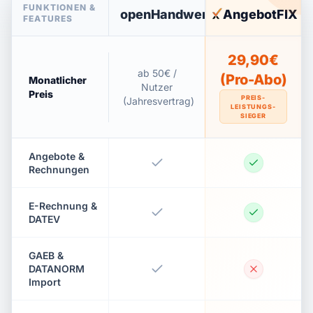
FUNKTIONEN &
openHandwerk
AngebotFIX
FEATURES
29,90€
ab 50€ /
(Pro-Abo)
Monatlicher
Nutzer
Preis
PREIS-
(Jahresvertrag)
LEISTUNGS-
SIEGER
Angebote &
Rechnungen
E-Rechnung &
DATEV
GAEB &
DATANORM
Import